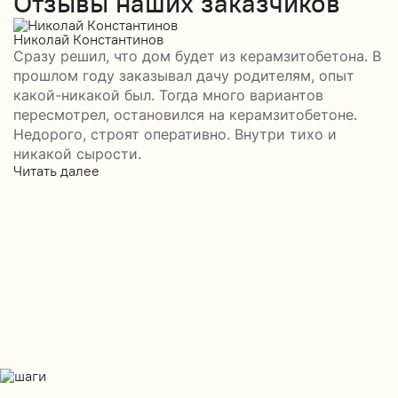
Отзывы наших заказчиков
Николай Константинов
Р
Сразу решил, что дом будет из керамзитобетона. В
П
прошлом году заказывал дачу родителям, опыт
б
какой-никакой был. Тогда много вариантов
а
пересмотрел, остановился на керамзитобетоне.
–
Недорого, строят оперативно. Внутри тихо и
н
никакой сырости.
с
Читать далее
Ч