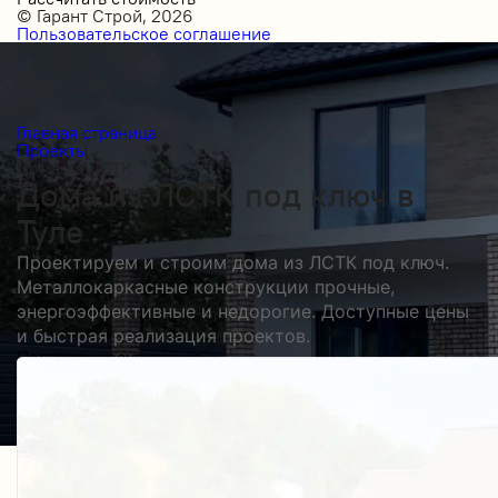
© Гарант Строй, 2026
Пользовательское соглашение
Главная страница
Проекты
Дома из ЛСТК
Дома из ЛСТК под ключ в
Туле
Проектируем и строим дома из ЛСТК под ключ.
Металлокаркасные конструкции прочные,
энергоэффективные и недорогие. Доступные цены
и быстрая реализация проектов.
Получить косультацию